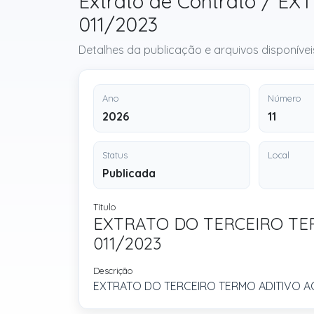
Extrato de Contrato / 
011/2023
Detalhes da publicação e arquivos disponívei
Ano
Número
2026
11
Status
Local
Publicada
Título
EXTRATO DO TERCEIRO TE
011/2023
Descrição
EXTRATO DO TERCEIRO TERMO ADITIVO A