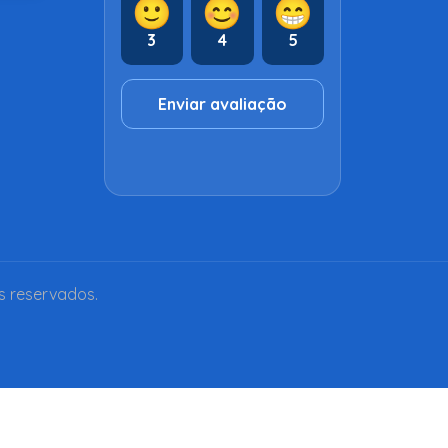
🙂
😊
😁
3
4
5
Enviar avaliação
s reservados.