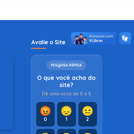
Avalie o Site
PESQUISA RÁPIDA
O que você acha do
site?
Dê uma nota de 0 a 5
😡
😞
😐
0
1
2