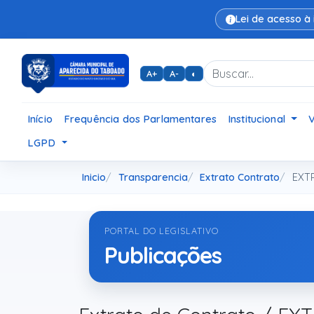
Lei de acesso à
A+
A-
◐
Início
Frequência dos Parlamentares
Institucional
LGPD
Inicio
Transparencia
Extrato Contrato
EXTR
PORTAL DO LEGISLATIVO
Publicações