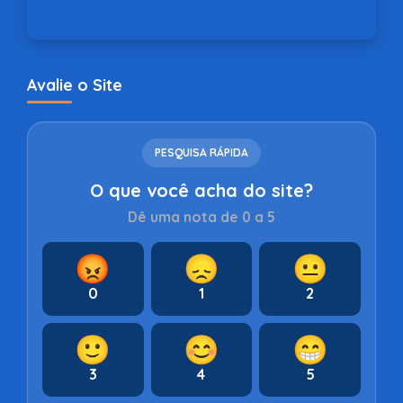
Avalie o Site
PESQUISA RÁPIDA
O que você acha do site?
Dê uma nota de 0 a 5
😡
😞
😐
0
1
2
🙂
😊
😁
3
4
5