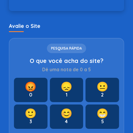
Avalie o Site
PESQUISA RÁPIDA
O que você acha do site?
Dê uma nota de 0 a 5
😡
😞
😐
0
1
2
🙂
😊
😁
3
4
5