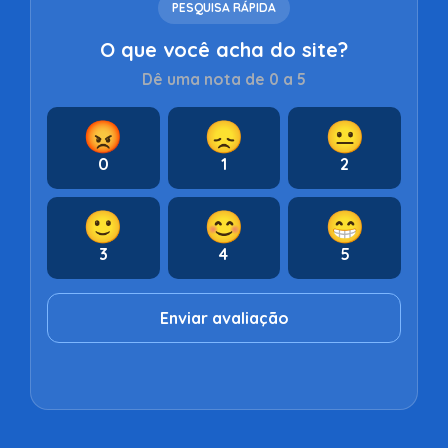
PESQUISA RÁPIDA
O que você acha do site?
Dê uma nota de 0 a 5
😡
😞
😐
0
1
2
🙂
😊
😁
3
4
5
Enviar avaliação