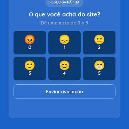
PESQUISA RÁPIDA
O que você acha do site?
Dê uma nota de 0 a 5
😡
😞
😐
0
1
2
🙂
😊
😁
3
4
5
Enviar avaliação