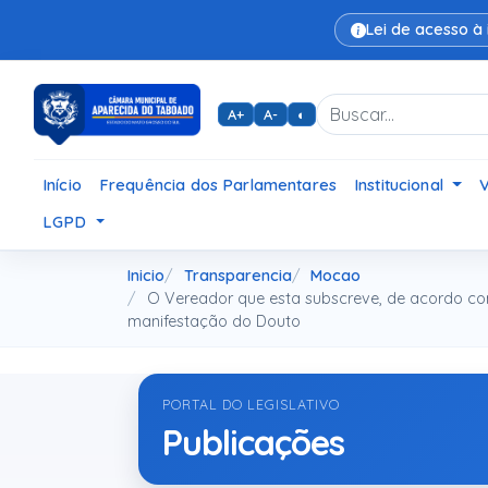
Lei de acesso à
A+
A-
◐
Início
Frequência dos Parlamentares
Institucional
LGPD
Inicio
Transparencia
Mocao
O Vereador que esta subscreve, de acordo com a
manifestação do Douto
PORTAL DO LEGISLATIVO
Publicações