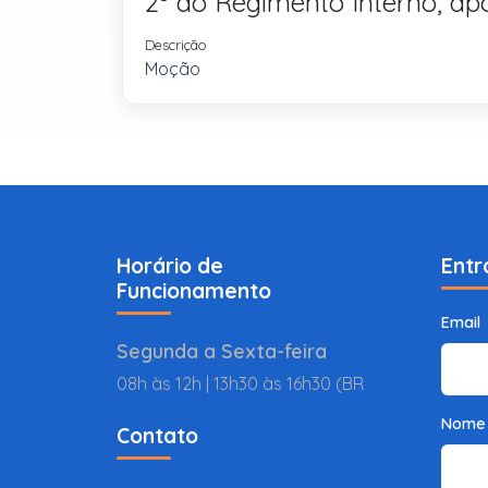
2º do Regimento Interno, a
Descrição
Moção
Horário de
Entr
Funcionamento
Email
Segunda a Sexta-feira
08h às 12h | 13h30 às 16h30 (BR
Nome
Contato