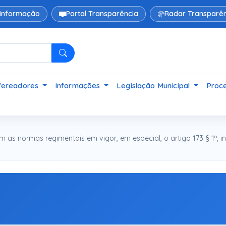
 informação
Portal Transparência
Radar Transparên
Pesquisar
Vereadores
Informações
Legislação Municipal
Proce
s normas regimentais em vigor, em especial, o artigo 173 § 1º, in