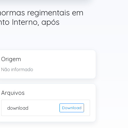
normas regimentais em
nto Interno, após
Origem
Não informado
Arquivos
download
Download