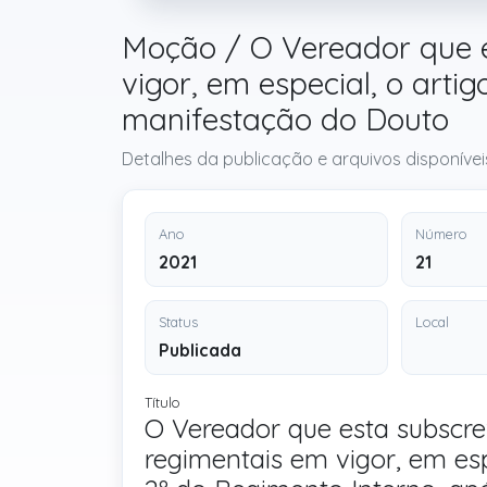
Moção / O Vereador que e
vigor, em especial, o artig
manifestação do Douto
Detalhes da publicação e arquivos disponívei
Ano
Número
2021
21
Status
Local
Publicada
Título
O Vereador que esta subscr
regimentais em vigor, em espec