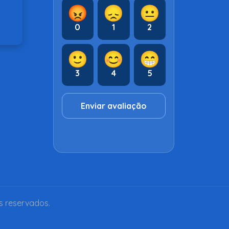
😡
😞
😐
0
1
2
🙂
😊
😁
3
4
5
Enviar avaliação
s reservados.