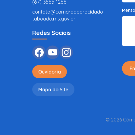
(67) 3565-1266
Mens
contato@camaraaparecidado
taboado.ms.gov.br
Redes Sociais
En
Ouvidoria
Mapa do Site
© 2026 Câmar