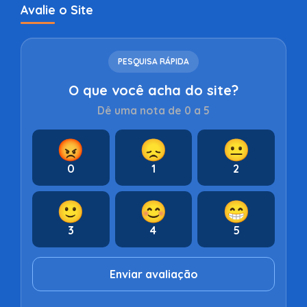
Avalie o Site
PESQUISA RÁPIDA
O que você acha do site?
Dê uma nota de 0 a 5
😡
😞
😐
0
1
2
🙂
😊
😁
3
4
5
Enviar avaliação