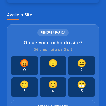
Avalie o Site
PESQUISA RÁPIDA
O que você acha do site?
Dê uma nota de 0 a 5
😡
😞
😐
0
1
2
🙂
😊
😁
3
4
5