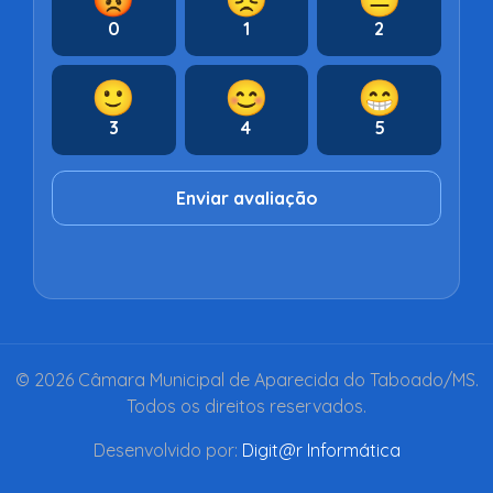
0
1
2
🙂
😊
😁
3
4
5
Enviar avaliação
© 2026 Câmara Municipal de Aparecida do Taboado/MS.
Todos os direitos reservados.
Desenvolvido por:
Digit@r Informática