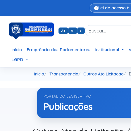
Lei de acesso à
A+
A-
◐
Início
Frequência dos Parlamentares
Institucional
LGPD
Inicio
Transparencia
Outros Ato Licitacao
D
PORTAL DO LEGISLATIVO
Publicações