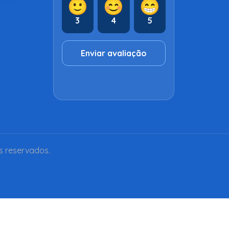
🙂
😊
😁
3
4
5
Enviar avaliação
s reservados.