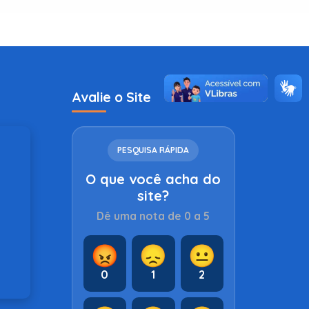
Avalie o Site
PESQUISA RÁPIDA
O que você acha do
site?
Dê uma nota de 0 a 5
😡
😞
😐
0
1
2