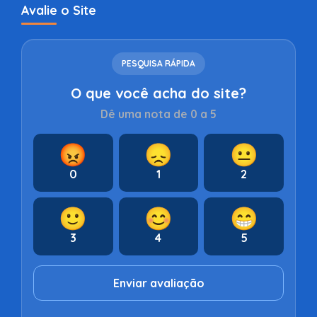
Avalie o Site
PESQUISA RÁPIDA
O que você acha do site?
Dê uma nota de 0 a 5
😡
😞
😐
0
1
2
🙂
😊
😁
3
4
5
Enviar avaliação