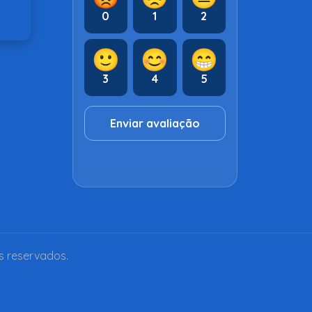
0
1
2
🙂
😊
😁
3
4
5
Enviar avaliação
s reservados.