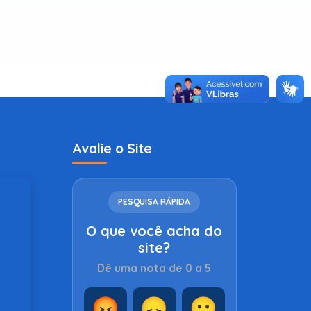
Avalie o Site
PESQUISA RÁPIDA
O que você acha do
site?
Dê uma nota de 0 a 5
😡
😞
😐