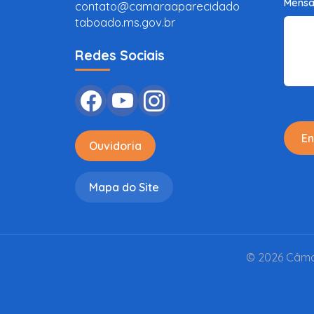
Mens
contato@camaraaparecidado
taboado.ms.gov.br
Redes Sociais
En
Ouvidoria
Mapa do Site
© 2026 Câmar