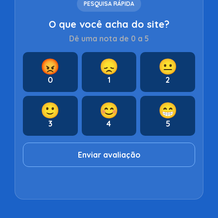
PESQUISA RÁPIDA
O que você acha do site?
Dê uma nota de 0 a 5
😡
😞
😐
0
1
2
🙂
😊
😁
3
4
5
Enviar avaliação