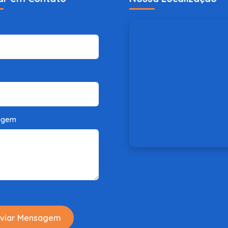
agem
viar Mensagem