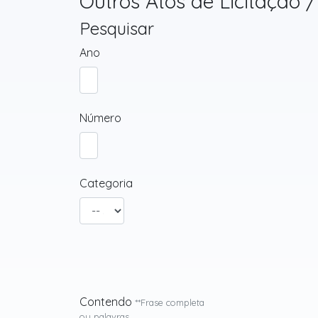
Outros Atos de Licitação 
Pesquisar
Ano
Número
Categoria
Contendo
**Frase completa
ou palavras