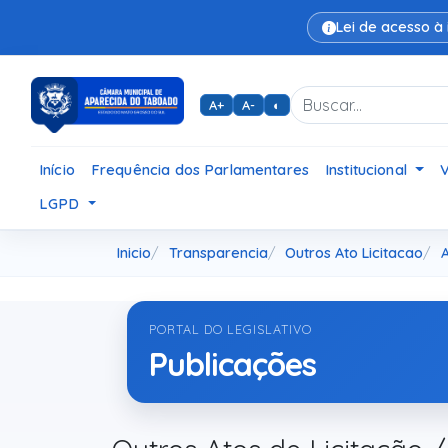
Lei de acesso à
A+
A-
◐
Início
Frequência dos Parlamentares
Institucional
LGPD
Inicio
Transparencia
Outros Ato Licitacao
PORTAL DO LEGISLATIVO
Publicações