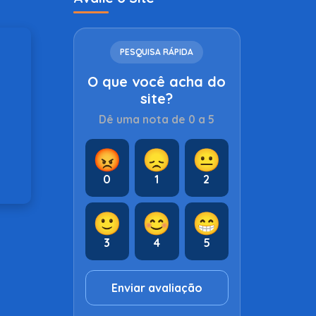
PESQUISA RÁPIDA
O que você acha do
site?
Dê uma nota de 0 a 5
😡
😞
😐
0
1
2
🙂
😊
😁
3
4
5
Enviar avaliação