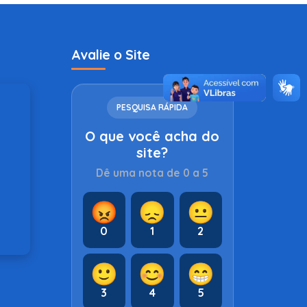
Avalie o Site
PESQUISA RÁPIDA
O que você acha do
site?
Dê uma nota de 0 a 5
😡
😞
😐
0
1
2
🙂
😊
😁
3
4
5