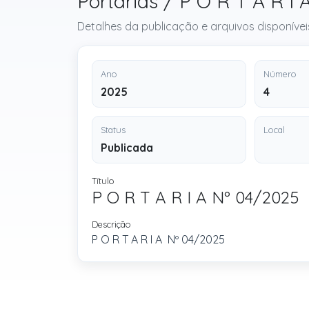
Portarias / P O R T A R I
Detalhes da publicação e arquivos disponívei
Ano
Número
2025
4
Status
Local
Publicada
Título
P O R T A R I A Nº 04/2025
Descrição
P O R T A R I A Nº 04/2025