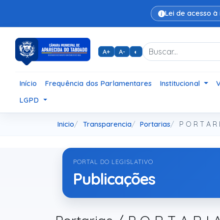
Lei de acesso à
A+
A-
◐
Início
Frequência dos Parlamentares
Institucional
LGPD
Inicio
Transparencia
Portarias
P O R T A R 
PORTAL DO LEGISLATIVO
Publicações