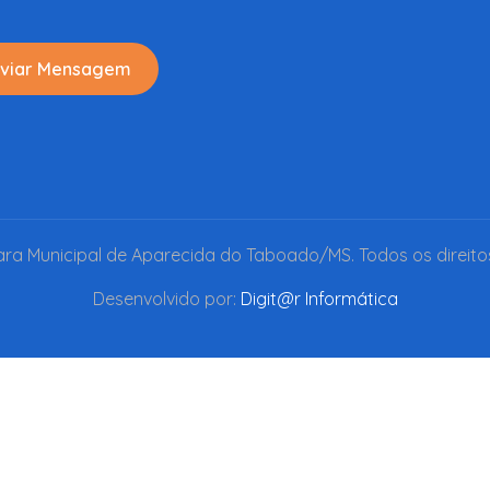
viar Mensagem
a Municipal de Aparecida do Taboado/MS. Todos os direito
Desenvolvido por:
Digit@r Informática