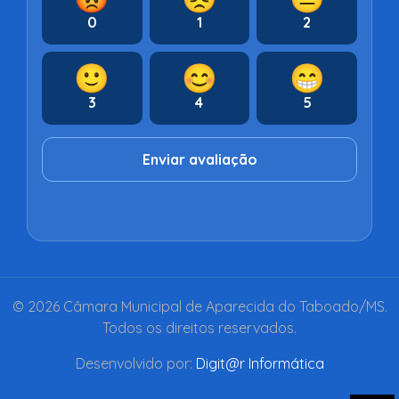
0
1
2
🙂
😊
😁
3
4
5
Enviar avaliação
© 2026 Câmara Municipal de Aparecida do Taboado/MS.
Todos os direitos reservados.
Desenvolvido por:
Digit@r Informática