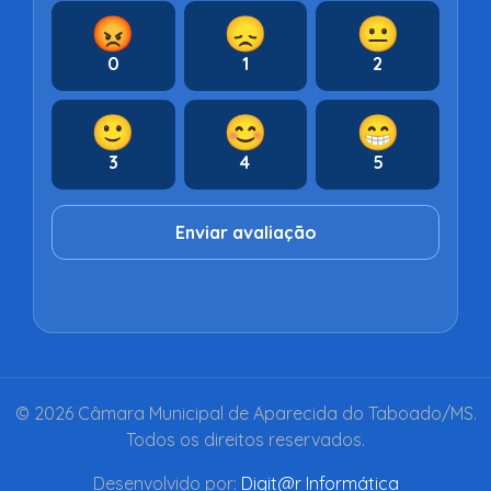
😡
😞
😐
0
1
2
🙂
😊
😁
3
4
5
Enviar avaliação
© 2026 Câmara Municipal de Aparecida do Taboado/MS.
Todos os direitos reservados.
Desenvolvido por:
Digit@r Informática