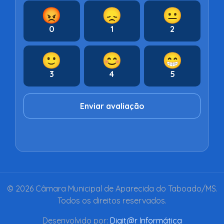
😡
😞
😐
0
1
2
🙂
😊
😁
3
4
5
Enviar avaliação
© 2026 Câmara Municipal de Aparecida do Taboado/MS.
Todos os direitos reservados.
Desenvolvido por:
Digit@r Informática