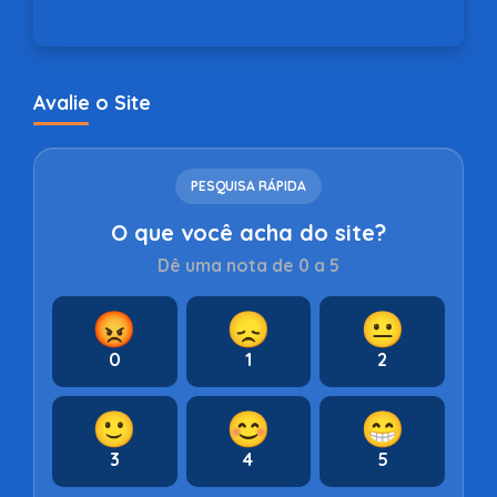
Avalie o Site
PESQUISA RÁPIDA
O que você acha do site?
Dê uma nota de 0 a 5
😡
😞
😐
0
1
2
🙂
😊
😁
3
4
5