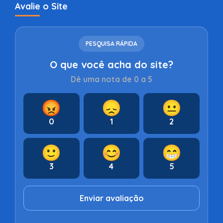
Avalie o Site
PESQUISA RÁPIDA
O que você acha do site?
Dê uma nota de 0 a 5
😡
😞
😐
0
1
2
🙂
😊
😁
3
4
5
Enviar avaliação