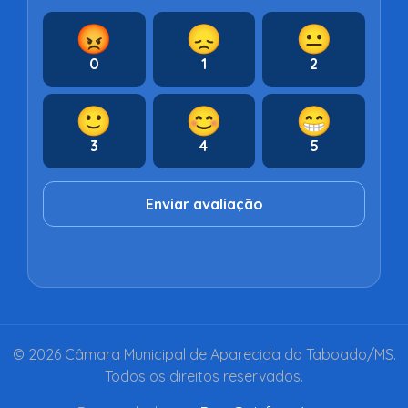
😡
😞
😐
0
1
2
🙂
😊
😁
3
4
5
Enviar avaliação
© 2026 Câmara Municipal de Aparecida do Taboado/MS.
Todos os direitos reservados.