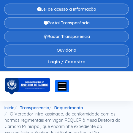
Lei de acesso à informação
Portal Transparência
Radar Transparência
Ouvidoria
Login / Cadastro
Inicio
Transparencia
Requerimento
O Vereador infra-assinado, de conformidade com as
normas regimentais em vigor, REQUER à Mesa Diretora da
Câmara Municipal, que encaminhe expediente ao
Excelentíssimo Senhor José Natan de Paula Dia