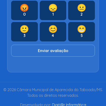
😡
😞
😐
0
1
2
🙂
😊
😁
3
4
5
Enviar avaliação
© 2026 Câmara Municipal de Aparecida do Taboado/MS.
Todos os direitos reservados.
Desenvolvido por:
Digit@r Informática