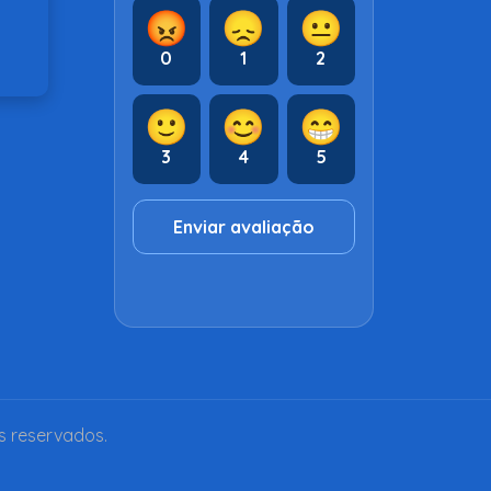
😡
😞
😐
0
1
2
🙂
😊
😁
3
4
5
Enviar avaliação
s reservados.