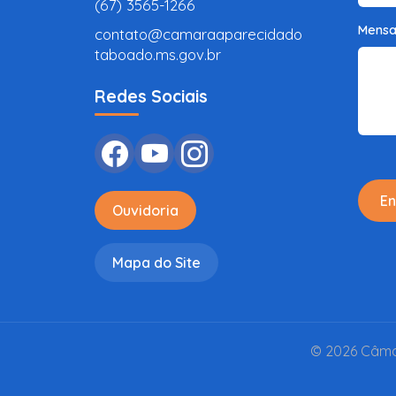
(67) 3565-1266
Mens
contato@camaraaparecidado
taboado.ms.gov.br
Redes Sociais
En
Ouvidoria
Mapa do Site
© 2026 Câmar