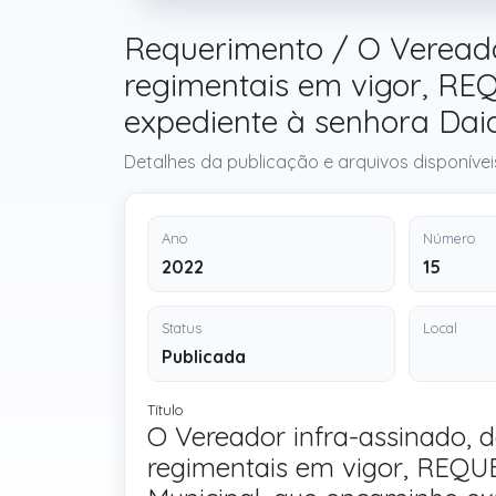
Requerimento / O Veread
regimentais em vigor, RE
expediente à senhora Dai
Detalhes da publicação e arquivos disponívei
Ano
Número
2022
15
Status
Local
Publicada
Título
O Vereador infra-assinado,
regimentais em vigor, REQU