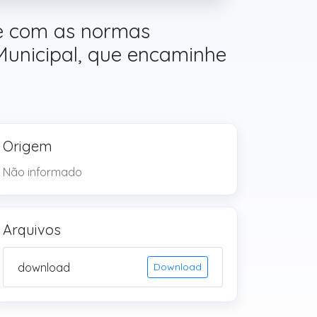
de com as normas
unicipal, que encaminhe
Origem
Não informado
Arquivos
download
Download