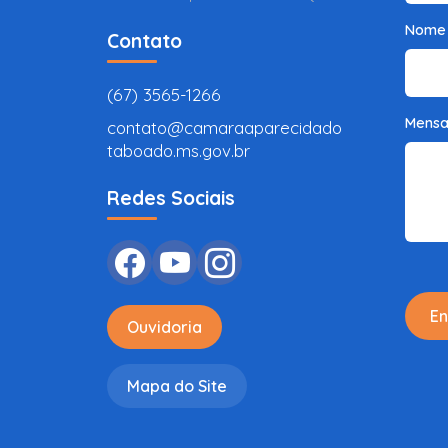
Nome
Contato
(67) 3565-1266
Mens
contato@camaraaparecidado
taboado.ms.gov.br
Redes Sociais
En
Ouvidoria
Mapa do Site