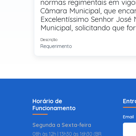
normas regimentais em vig
Câmara Municipal, que enca
Excelentíssimo Senhor José N
Municipal, solicitando que fo
Descrição
Requerimento
Horário de
Entr
Funcionamento
Email
Segunda a Sexta-feira
08h às 12h | 13h30 às 16h30 (BR