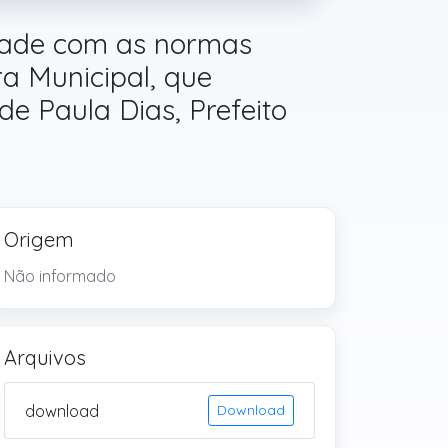
dade com as normas
a Municipal, que
e Paula Dias, Prefeito
Origem
Não informado
Arquivos
download
Download