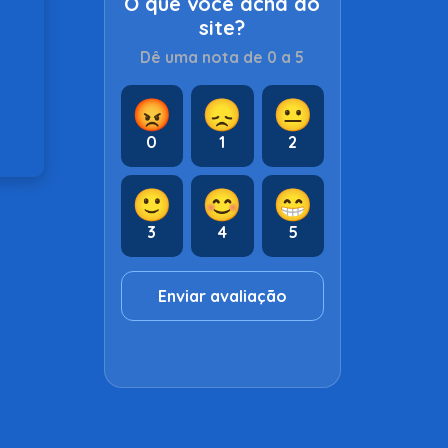
O que você acha do
site?
Dê uma nota de 0 a 5
😡
😞
😐
0
1
2
🙂
😊
😁
3
4
5
Enviar avaliação