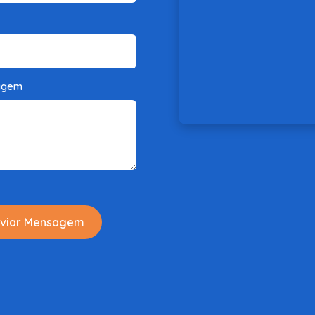
agem
viar Mensagem