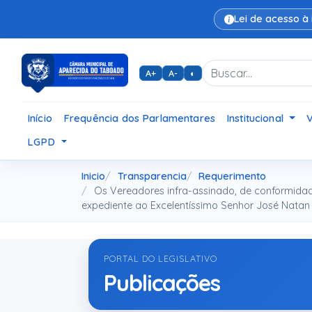
Lei de acesso à
A+
A-
◐
Início
Frequência dos Parlamentares
Institucional
LGPD
Inicio
Transparencia
Requerimento
Os Vereadores infra-assinado, de conformida
expediente ao Excelentíssimo Senhor José Natan d
PORTAL DO LEGISLATIVO
Publicações