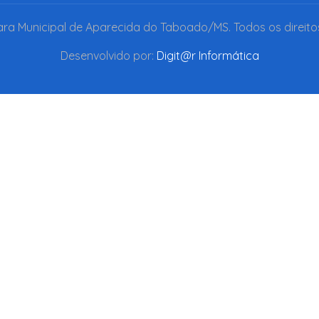
a Municipal de Aparecida do Taboado/MS. Todos os direito
Desenvolvido por:
Digit@r Informática