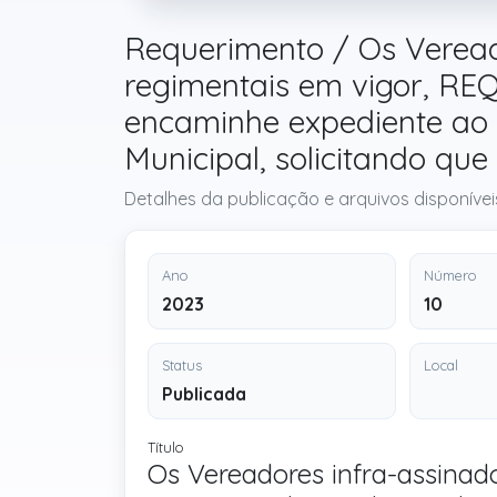
Requerimento / Os Veread
regimentais em vigor, R
encaminhe expediente ao E
Municipal, solicitando que
Detalhes da publicação e arquivos disponívei
Ano
Número
2023
10
Status
Local
Publicada
Título
Os Vereadores infra-assina