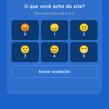
O que você acha do site?
Dê uma nota de 0 a 5
😡
😞
😐
0
1
2
🙂
😊
😁
3
4
5
Enviar avaliação