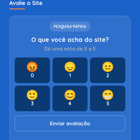
Avalie o Site
PESQUISA RÁPIDA
O que você acha do site?
Dê uma nota de 0 a 5
😡
😞
😐
0
1
2
🙂
😊
😁
3
4
5
Enviar avaliação