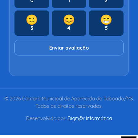
0
1
2
🙂
😊
😁
3
4
5
Enviar avaliação
© 2026 Câmara Municipal de Aparecida do Taboado/MS.
Todos os direitos reservados.
Desenvolvido por:
Digit@r Informática