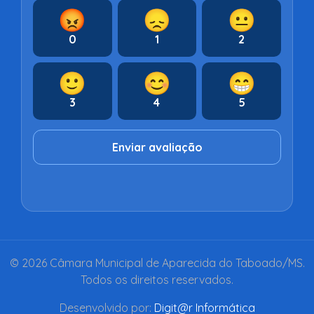
😡
😞
😐
0
1
2
🙂
😊
😁
3
4
5
Enviar avaliação
© 2026 Câmara Municipal de Aparecida do Taboado/MS.
Todos os direitos reservados.
Desenvolvido por:
Digit@r Informática