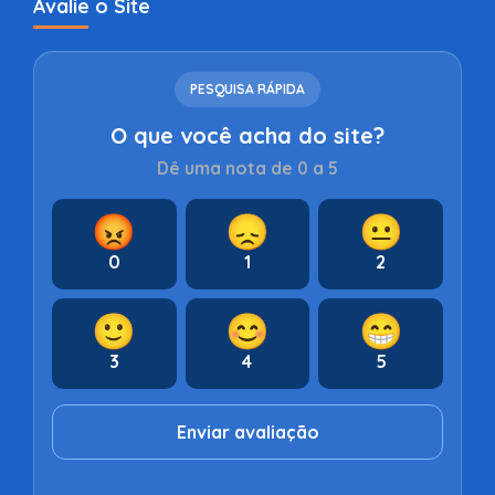
Avalie o Site
PESQUISA RÁPIDA
O que você acha do site?
Dê uma nota de 0 a 5
😡
😞
😐
0
1
2
🙂
😊
😁
3
4
5
Enviar avaliação