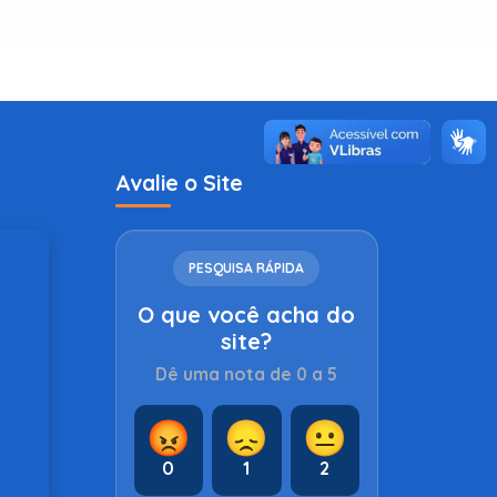
Avalie o Site
PESQUISA RÁPIDA
O que você acha do
site?
Dê uma nota de 0 a 5
😡
😞
😐
0
1
2