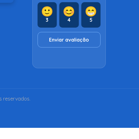
🙂
😊
😁
3
4
5
Enviar avaliação
s reservados.