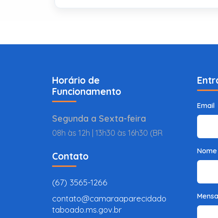
Horário de
Entr
Funcionamento
Email
Segunda a Sexta-feira
08h às 12h | 13h30 às 16h30 (BR
Nome
Contato
(67) 3565-1266
Mens
contato@camaraaparecidado
taboado.ms.gov.br