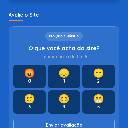
Avalie o Site
PESQUISA RÁPIDA
O que você acha do site?
Dê uma nota de 0 a 5
😡
😞
😐
0
1
2
🙂
😊
😁
3
4
5
Enviar avaliação