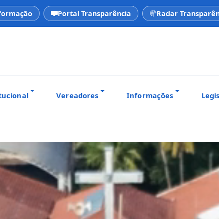
nformação
Portal Transparência
Radar Transparên
tucional
Vereadores
Informações
Legi