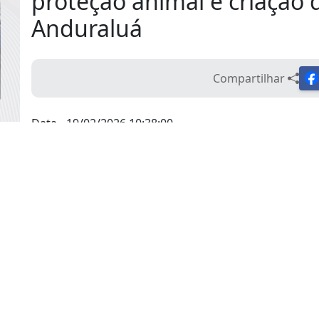
proteção animal e criação 
Anduraluá
Compartilhar
Data - 19/02/2026 10:38:00
O vereador Maurão, na sessão ordinária realizada em
nº 41/2026 e nº 42/2026 junto ao Prefeito Municipal,
ampliação de espaços públicos de lazer no município
Na
Indicação nº 41/2026
, o parlamentar propõe a cr
recuperação destinado a cães e gatos em situação de m
oferecer acolhimento, tratamento veterinário e a
resgatados, promovendo sua reabilitação e posteri
responsável.
Segundo o vereador, a implantação da Casa Pet repre