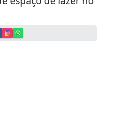
de espaço de lazer no
 19 de fevereiro, protocolou as Indicações
 com propostas voltadas à causa animal e à
.
iação da
“Casa Pet”
, um abrigo e centro de
aus-tratos na cidade. A iniciativa visa
companhamento adequado aos animais
or encaminhamento para adoção
sentará um avanço significativo nas