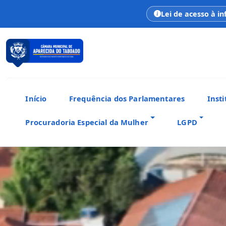
Lei de acesso à i
Início
Frequência dos Parlamentares
Insti
Procuradoria Especial da Mulher
LGPD
CÂMARA MUNICIPAL
Aparecida do Taboado