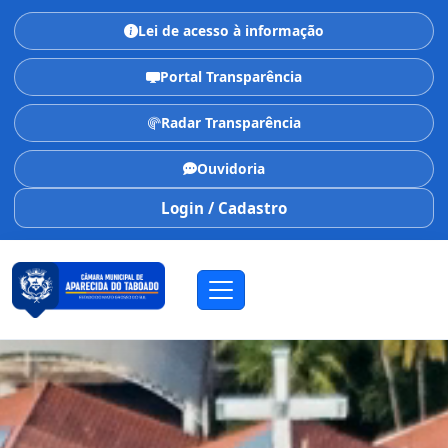
Lei de acesso à informação
Portal Transparência
Radar Transparência
Ouvidoria
Login / Cadastro
CÂMARA MUNICIPAL
Aparecida do Taboado