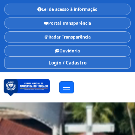
Lei de acesso à informação
Portal Transparência
Radar Transparência
Ouvidoria
Login / Cadastro
CÂMARA MUNICIPAL
Aparecida do Taboado