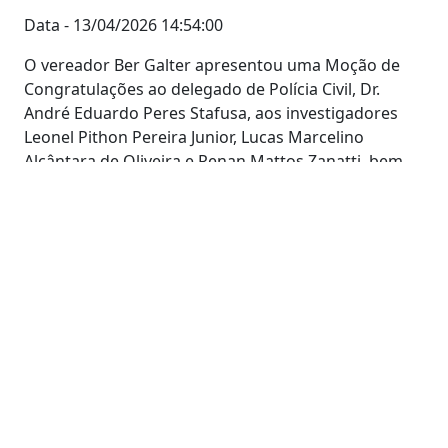
Data - 13/04/2026 14:54:00
O vereador Ber Galter apresentou uma Moção de
Congratulações ao delegado de Polícia Civil, Dr.
André Eduardo Peres Stafusa, aos investigadores
Leonel Pithon Pereira Junior, Lucas Marcelino
Alcântara de Oliveira e Renan Mattos Zanatti, bem
como às escrivãs Rosilene Freitas Galdino e Viviane
Alves da Silva, em reconhecimento à atuação
exemplar na investigação do incêndio ocorrido na
Indústria Pais & Filhos / Gala Embalagens. A
homenagem foi subscrita por todos os vereadores
da Câmara Municipal, e votada na sessão do dia 13
de abril de 2026.
Na justificativa, os parlamentares destacaram que,
no dia 28 de março de 2026, o município de
Aparecida do Taboado foi surpreendido por um
incêndio de grandes proporções em uma das