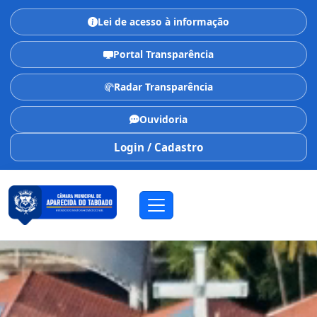
Lei de acesso à informação
Portal Transparência
Radar Transparência
Ouvidoria
Login / Cadastro
CÂMARA MUNICIPAL
Aparecida do Taboado