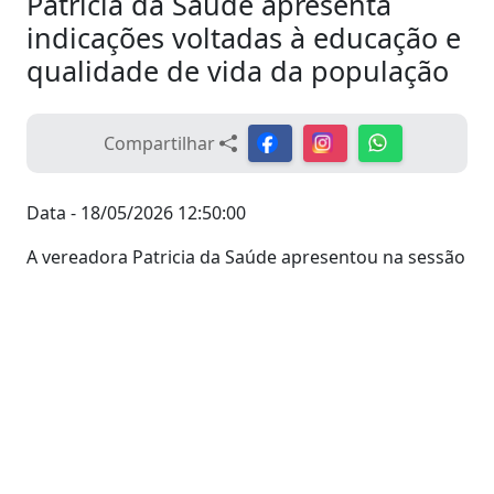
Patricia da Saúde apresenta
indicações voltadas à educação e
qualidade de vida da população
Compartilhar
Data - 18/05/2026 12:50:00
A vereadora Patricia da Saúde apresentou na sessão
do dia 18 de maio, quatro indicações ao Executivo
Municipal com foco em melhorias para a educação,
infraestrutura e qualidade de vida da população de
Aparecida do Taboado.
Por meio da Indicação nº 285/2026, a parlamentar
solicitou a construção de mais um pavilhão de salas
de aula na Escola Municipal “João Luiz Pereira”. A
proposta visa ampliar a estrutura da unidade