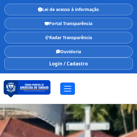
Lei de acesso à informação
Portal Transparência
Radar Transparência
Ouvidoria
Login / Cadastro
CÂMARA MUNICIPAL
Aparecida do Taboado