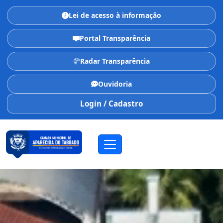
Lei de acesso à informação
Portal Transparência
Radar Transparência
Ouvidoria
Login / Cadastro
CÂMARA MUNICIPAL
Aparecida do Taboado