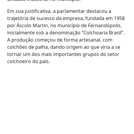
Em sua justificativa, a parlamentar destacou a
trajetória de sucesso da empresa, fundada em 1958
por Áscolo Martin, no município de Fernandópolis,
inicialmente sob a denominação “Colchoaria Brasil”.
A produção começou de forma artesanal, com
colchões de palha, dando origem ao que viria a se
tornar um dos mais importantes grupos do setor
colchoeiro do país.
A marca Pelmex ganhou força a partir de 1961, com
a fabricação de colchões de molas e espuma,
ampliando sua atuação e conquistando
reconhecimento nacional. Em 2001, a empresa
escolheu Aparecida do Taboado para instalar uma
de suas unidades fabris, impulsionada pelas
políticas públicas voltadas ao desenvolvimento
econômico e à atração de investimentos.