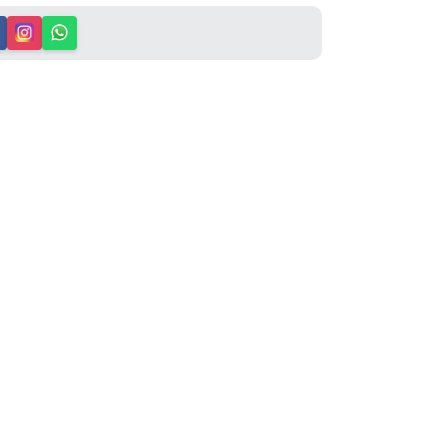
io, a vereadora Dra. Amanda Tolentino,
ipal, solicitando providências para
 Joelho e Quadril no município.
primida de pacientes que aguardam pelos
esso às cirurgias e melhor qualidade de
iariamente com dores, limitações de
básicas, aguardando por atendimento
a, garantir mais dignidade aos pacientes e
 no município.