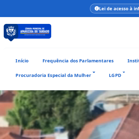
Lei de acesso à i
Início
Frequência dos Parlamentares
Insti
Procuradoria Especial da Mulher
LGPD
CÂMARA MUNICIPAL
Aparecida do Taboado