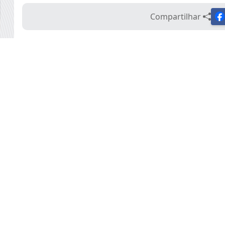
Compartilhar
Data - 25/05/2026 12:39:00
Durante a sessão ordinária realizada no dia 25 de ma
apresentou a Indicação nº 293/2026 ao prefeito munic
viabilizar a realização de um Mutirão de Cirurgias de
A proposta tem como objetivo atender a demanda re
procedimentos, proporcionando mais agilidade no ac
vida para a população.
Segundo a parlamentar, muitos pacientes convivem d
mobilidade e dificuldades para realizar atividades 
especializado e pelos procedimentos cirúrgicos.
A realização do mutirão busca reduzir a fila de esper
ampliar a eficiência dos serviços de saúde oferecidos