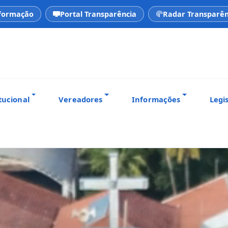
nformação
Portal Transparência
Radar Transparên
tucional
Vereadores
Informações
Legi