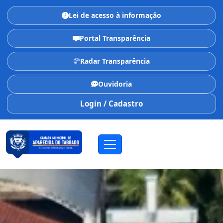
Lei de acesso à informação
Portal Transparência
Radar Transparência
Ouvidoria
Login / Cadastro
CÂMARA MUNICIPAL
Aparecida do Taboado