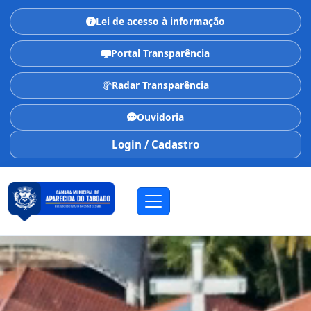
Lei de acesso à informação
Portal Transparência
Radar Transparência
Ouvidoria
Login / Cadastro
CÂMARA MUNICIPAL
Aparecida do Taboado