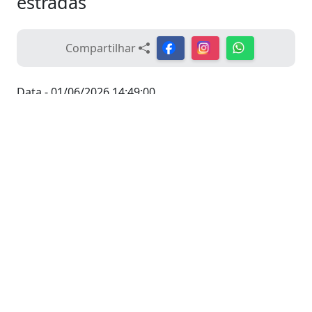
estradas
Compartilhar
Data - 01/06/2026 14:49:00
Durante a sessão ordinária desta segunda-feira
(01), o vereador Pinduca apresentou três
indicações ao Prefeito Municipal, solicitando ações
voltadas à manutenção da infraestrutura urbana e
à melhoria das condições de tráfego em vias da
cidade e da zona rural.
Por meio da Indicação nº 311/2026, o parlamentar
solicitou a reconstrução das tampas de bueiros
localizadas na Rua Ulisses Medeiros de Figueiredo
e na Avenida das Flores, no bairro Eldorado. A
medida busca garantir mais segurança para