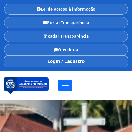
Lei de acesso à informação
Portal Transparência
Radar Transparência
Ouvidoria
Login / Cadastro
CÂMARA MUNICIPAL
Aparecida do Taboado