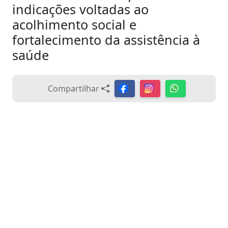
indicações voltadas ao
acolhimento social e
fortalecimento da assistência à
saúde
Compartilhar
Data - 01/06/2026 15:01:00
Durante a sessão ordinária realizada em 1º de
junho de 2026, a vereadora Patricia da Saúde,
apresentou indicações que visam ampliar a
proteção social e fortalecer o atendimento à saúde
da população de Aparecida do Taboado.
Por meio da Indicação nº 317/2026, encaminhada
ao Prefeito Municipal, a parlamentar solicitou a