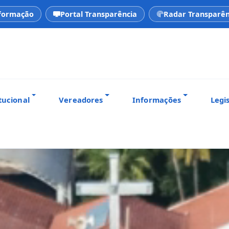
nformação
Portal Transparência
Radar Transparên
tucional
Vereadores
Informações
Legi