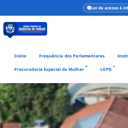
Lei de acesso à i
Início
Frequência dos Parlamentares
Insti
Procuradoria Especial da Mulher
LGPD
CÂMARA MUNICIPAL
Aparecida do Taboado