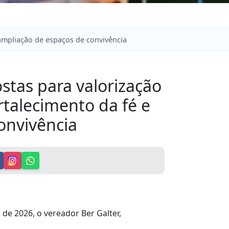
 ampliação de espaços de convivência
stas para valorização
rtalecimento da fé e
onvivência
 de 2026, o vereador Ber Galter,
da história local, ao incentivo à cultura e