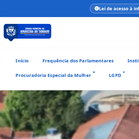
Lei de acesso à i
Início
Frequência dos Parlamentares
Insti
Procuradoria Especial da Mulher
LGPD
CÂMARA MUNICIPAL
Aparecida do Taboado