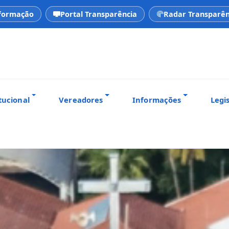
nformação
Portal Transparência
Radar Transparên
tucional
Vereadores
Informações
Legi