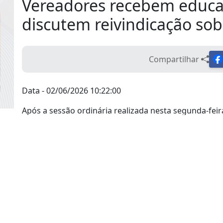
Vereadores recebem educa
discutem reivindicação sob
Compartilhar
Data - 02/06/2026 10:22:00
Após a sessão ordinária realizada nesta segunda-feir
Municipal receberam um grupo de profissionais apo
importante reivindicação relacionada ao pagamento 
Durante a reunião, as servidoras apresentaram aos 
contagem do tempo de serviço para fins de licença-p
medidas adotadas durante o período da pandemia. A
preocupações e solicitaram apoio do Poder Legislati
contribuir para a solução da demanda.
Os vereadores ouviram atentamente as reivindicaçõ