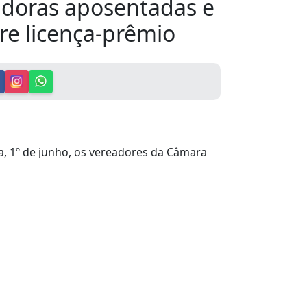
doras aposentadas e
re licença-prêmio
a, 1º de junho, os vereadores da Câmara
sentadas da educação para tratar de uma
da licença-prêmio.
parlamentares a situação envolvendo a
rêmio, que teria sido impactada pelas
s educadoras relataram suas
vo na busca por alternativas que possam
es e reforçaram o compromisso de