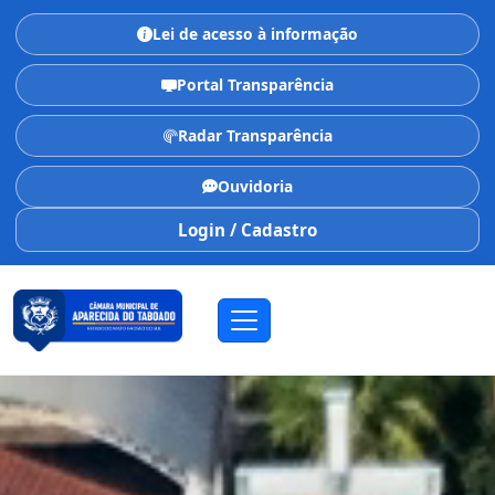
Lei de acesso à informação
Portal Transparência
Radar Transparência
Ouvidoria
Login / Cadastro
CÂMARA MUNICIPAL
Aparecida do Taboado