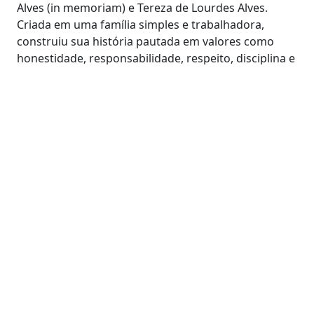
Alves (in memoriam) e Tereza de Lourdes Alves.
Criada em uma família simples e trabalhadora,
construiu sua história pautada em valores como
honestidade, responsabilidade, respeito, disciplina e
fé, princípios que marcaram sua caminhada pessoal
e profissional.
Sua formação escolar teve início na Escola Estadual
Ernesto Rodrigues, prosseguindo na Escola Estadual
Frei Vital de Garibaldi, onde concluiu o Ensino
Fundamental e o curso Técnico em Contabilidade.
Em 1989, iniciou sua missão na educação como
professora da zona rural do município. Determinada
a aperfeiçoar seus conhecimentos, concluiu o curso
de Magistério, graduou-se em Letras pela FAFICLE,
em Jales (SP), e especializou-se em Educação
Especial pela Faculdade São Luís, em Jaboticabal (SP).
Em 1991, foi aprovada em concurso público