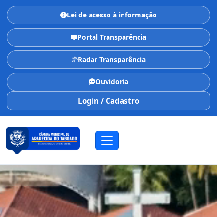
Lei de acesso à informação
Portal Transparência
Radar Transparência
Ouvidoria
Login / Cadastro
CÂMARA MUNICIPAL
Aparecida do Taboado