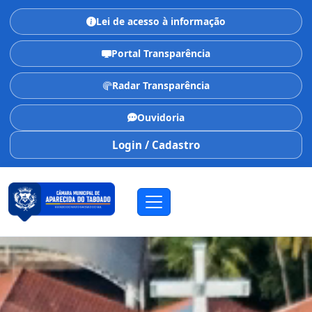
Lei de acesso à informação
Portal Transparência
Radar Transparência
Ouvidoria
Login / Cadastro
CÂMARA MUNICIPAL
Aparecida do Taboado