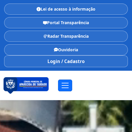
Lei de acesso à informação
Portal Transparência
Radar Transparência
Ouvidoria
Login / Cadastro
CÂMARA MUNICIPAL
Aparecida do Taboado