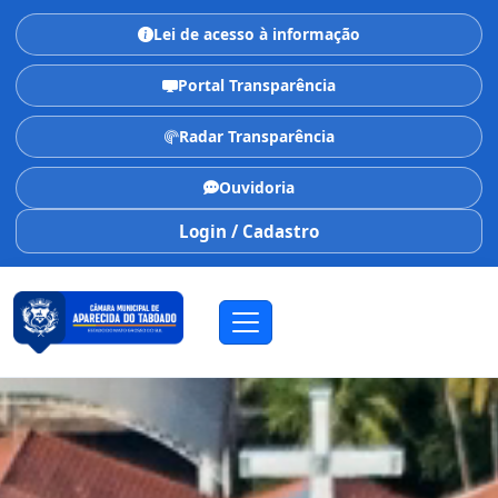
Lei de acesso à informação
Portal Transparência
Radar Transparência
Ouvidoria
Login / Cadastro
CÂMARA MUNICIPAL
Aparecida do Taboado