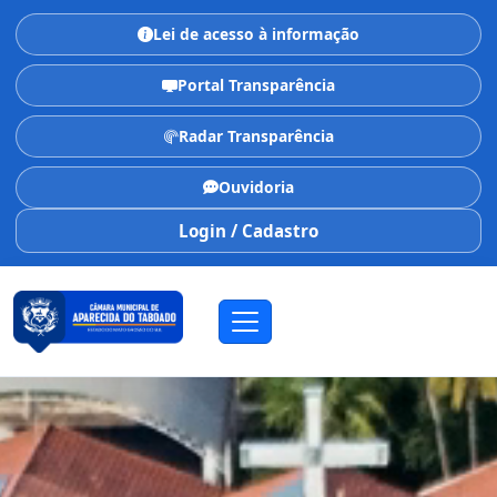
Lei de acesso à informação
Portal Transparência
Radar Transparência
Ouvidoria
Login / Cadastro
CÂMARA MUNICIPAL
Aparecida do Taboado