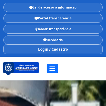
Lei de acesso à informação
Portal Transparência
Radar Transparência
Ouvidoria
Login / Cadastro
CÂMARA MUNICIPAL
Aparecida do Taboado